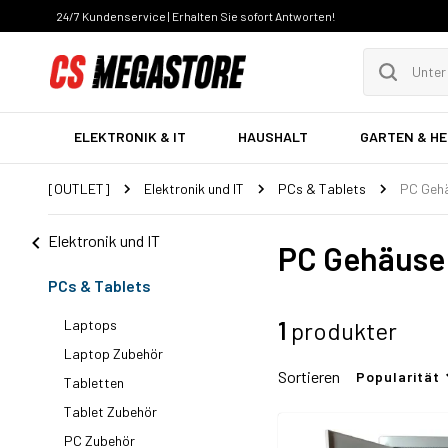
24/7 Kundenservice | Erhalten Sie sofort Antworten!
ELEKTRONIK & IT
HAUSHALT
GARTEN & H
[OUTLET]
Elektronik und IT
PCs & Tablets
PC Geh
Elektronik und IT
PC Gehäuse
PCs & Tablets
Laptops
1
produkter
Laptop Zubehör
Sortieren
Popularität
Tabletten
Tablet Zubehör
PC Zubehör