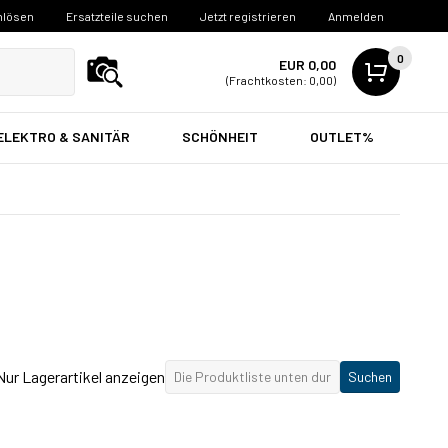
nlösen
Ersatzteile suchen
Jetzt registrieren
Anmelden
0
EUR 0,00
(Frachtkosten: 0,00)
ELEKTRO & SANITÄR
SCHÖNHEIT
OUTLET%
Nur Lagerartikel anzeigen
Suchen