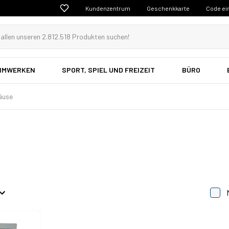
Kundenzentrum
Geschenkkarte
Code ei
EIMWERKEN
SPORT, SPIEL UND FREIZEIT
BÜRO
äuse