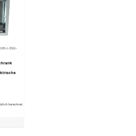
OM-I-350-
chrank
,
ektrische
ALANTEC
tzlich berechnet.