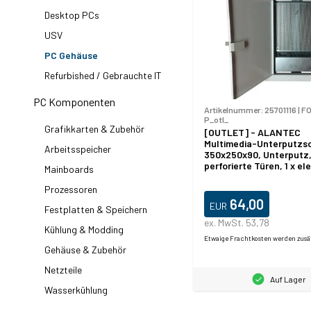
Desktop PCs
USV
PC Gehäuse
Refurbished / Gebrauchte IT
PC Komponenten
Artikelnummer:
25701116
|
FO
P_otl_
Grafikkarten & Zubehör
[OUTLET] - ALANTEC
Multimedia-Unterputzs
Arbeitsspeicher
350x250x90, Unterputz
perforierte Türen, 1 x el
Mainboards
GN, 14 x GN Keystone 
Prozessoren
64,00
EUR
Festplatten & Speichern
ex. MwSt. 53,78
Kühlung & Modding
Etwaige Frachtkosten werden zusä
Gehäuse & Zubehör
Netzteile
Auf Lager
Wasserkühlung