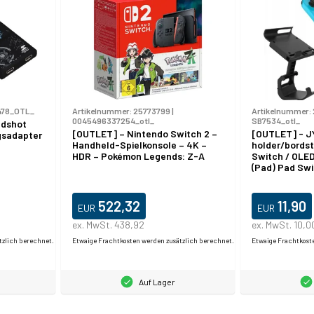
478_OTL_
Artikelnummer:
25773799
|
Artikelnummer:
0045496337254_otl_
SB7534_otl_
edshot
[OUTLET] – Nintendo Switch 2 –
[OUTLET] - J
gsadapter
Handheld-Spielkonsole – 4K –
holder/bordst
HDR – Pokémon Legends: Z-A
Switch / OLED 
(Pad) Pad Swi
522,32
11,90
EUR
EUR
ex. MwSt. 438,92
ex. MwSt. 10,0
tzlich berechnet.
Etwaige Frachtkosten werden zusätzlich berechnet.
Etwaige Frachtkost
Auf Lager