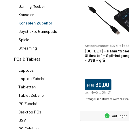
Gaming Meubeln
Konsolen
Konsolen Zubehör
Joystick & Gamepads
Spiele
Artikelnummer:
8077116
|
54
Streaming
[OUTLET] - Hama "Spe
Ultimate" - Spil-indgan
PCs & Tablets
- USB - grå
Laptops
Laptop Zubehör
30,00
EUR
Tabletten
ex. MwSt. 25,21
Tablet Zubehör
Etwaige Frachtkosten werden zusä
PC Zubehör
Desktop PCs
Auf Lager
USV
PC Gehäuse