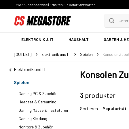
24/7 Kundenservice | Erhalten Sie sofort Antworten!
ELEKTRONIK & IT
HAUSHALT
GARTEN & H
[OUTLET]
Elektronik und IT
Spielen
Konsolen Zube
Elektronik und IT
Konsolen Z
Spielen
Gaming PC & Zubehör
3
produkter
Headset & Streaming
Sortieren
Popularität
Gaming Mäuse & Tastaturen
Gaming Kleidung
Monitore & Zubehör