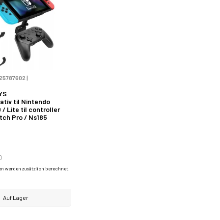
25787602
|
YS
ativ til Nintendo
/ Lite til controller
tch Pro / Ns185
0
en werden zusätzlich berechnet.
Auf Lager