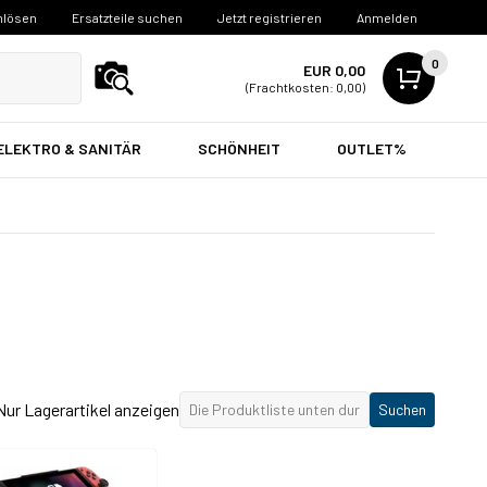
nlösen
Ersatzteile suchen
Jetzt registrieren
Anmelden
0
EUR 0,00
(Frachtkosten: 0,00)
ELEKTRO & SANITÄR
SCHÖNHEIT
OUTLET%
Nur Lagerartikel anzeigen
Suchen