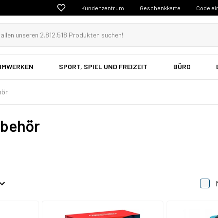
Kundenzentrum
Geschenkkarte
Code ei
EIMWERKEN
SPORT, SPIEL UND FREIZEIT
BÜRO
hör
ubehör