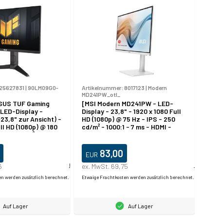
25627831
|
90LM09G0-
Artikelnummer:
8017123
|
Modern
MD241PW_otl_
SUS TUF Gaming
[MSI Modern MD241PW - LED-
LED-Display -
Display - 23,8" - 1920 x 1080 Full
23,8" zur Ansicht) -
HD (1080p) @ 75 Hz - IPS - 250
ll HD (1080p) @ 180
cd/m² - 1000:1 - 7 ms - HDMI -
- 350 cd/m² - 1000:1
weiß
 DisplayPort -
 - schwarz
83,00
EUR
6
Produktdatablad
ex. MwSt. 69,75
Produktda
en werden zusätzlich berechnet.
Etwaige Frachtkosten werden zusätzlich berechnet.
Auf Lager
Auf Lager