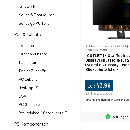
Netzwerk
Mäuse & Tastaturen
Sonstige PC Teile
PCs & Tablets
Laptops
Artikelnummer:
25246574
|
SCREEN-238M_otl_
Laptop Zubehör
[OUTLET] - StarTech.c
Displayschutzfolie für 2
Tabletten
(60cm) PC Display - Mon
Blickschutzfolie -
Tablet Zubehör
Bildschirmsichtschutz -
Licht Filter - 16:9 Breitbi
PC Zubehör
Matt/Hochglanz, 60,5 cm
43,99
EUR
Desktop PCs
16:9, Monitor, Rahmenlo
Blickschutzfilter, Priva
ex. MwSt. 36,97
USV
98 g
Etwaige Frachtkosten werden zusä
PC Gehäuse
Refurbished / Gebrauchte IT
Auf Lager
PC Komponenten