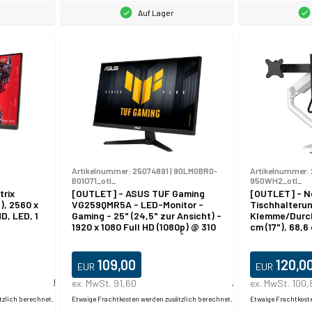
Auf Lager
Artikelnummer:
25074891
|
90LM0BR0-
Artikelnummer:
B01O71_otl_
950WH2_otl_
rix
[OUTLET] - ASUS TUF Gaming
[OUTLET] - N
), 2560 x
VG259QMR5A - LED-Monitor -
Tischhalterun
D, LED, 1
Gaming - 25" (24,5" zur Ansicht) -
Klemme/Durch
1920 x 1080 Full HD (1080p) @ 310
cm (17"), 68,6 
Hz - Fast IPS - 300 cd/m² - 1000:1
mm, Weiß
- DisplayHDR 400 - 1 ms - 2xHDMI,
DisplayPort - Lautsprecher -
109,00
120,0
EUR
EUR
schwarz
Produktdatablad
ex. MwSt. 91,60
Produktdatablad
ex. MwSt. 100,
tzlich berechnet.
Etwaige Frachtkosten werden zusätzlich berechnet.
Etwaige Frachtkost