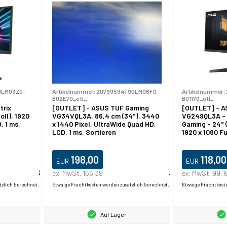
0LM03Z0-
Artikelnummer:
20799594
|
90LM06F0-
Artikelnummer:
B02E70_otl_
B01170_otl_
trix
[OUTLET] - ASUS TUF Gaming
[OUTLET] - A
oll), 1920
VG34VQL3A, 86,4 cm (34"), 3440
VG249QL3A - 
, 1 ms,
x 1440 Pixel, UltraWide Quad HD,
Gaming - 24" (
LCD, 1 ms, Sortieren
1920 x 1080 Fu
Hz - Fast IPS 
- 1 ms - HDMI,
Lautsprecher
198,00
118,00
EUR
EUR
Produktdatablad
ex. MwSt. 166,39
Produktdatablad
ex. MwSt. 99,1
tzlich berechnet.
Etwaige Frachtkosten werden zusätzlich berechnet.
Etwaige Frachtkost
Auf Lager