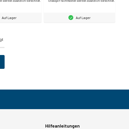
en werden zusätzlich berechnet.
Etwaige Frachtkosten werden zusätzlich berechnet.
Auf Lager
Auf Lager
gt
Hilfeanleitungen