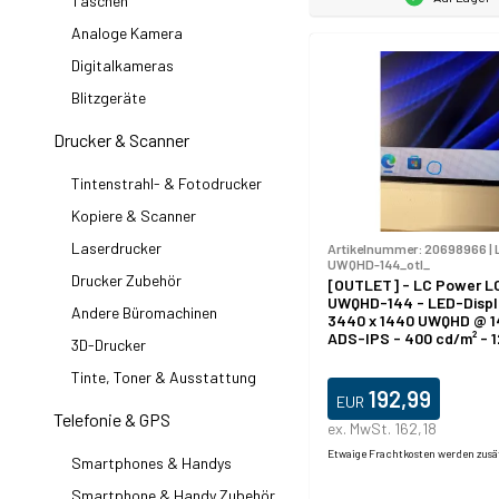
Taschen
Analoge Kamera
Digitalkameras
Blitzgeräte
Drucker & Scanner
Tintenstrahl- & Fotodrucker
Kopiere & Scanner
Laserdrucker
Artikelnummer:
20698966
|
UWQHD-144_otl_
Drucker Zubehör
[OUTLET] - LC Power 
UWQHD-144 - LED-Displa
Andere Büromachinen
3440 x 1440 UWQHD @ 1
ADS-IPS - 400 cd/m² - 1
3D-Drucker
HDR600 - 4 ms - 2xHDMI
DisplayPort, USB-C - we
Tinte, Toner & Ausstattung
192,99
EUR
Telefonie & GPS
ex. MwSt. 162,18
Etwaige Frachtkosten werden zusä
Smartphones & Handys
Smartphone & Handy Zubehör