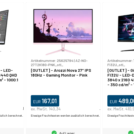
Artikelnummer:
25625794
|
AZ-NO-
Artikelnummer:
27T2K180-PNK_otl_
FI32U_otl_
 - LED-
[OUTLET] - Arozzi Nova 27“ IPS
[OUTLET] - G
 1440 QHD
180Hz - Gaming Monitor - Pink
FI32U - LED-Di
² - 1000:1
3840 x 2160 4
- 350 cd/m² -
400 - 1 ms - 2
USB-C
167,01
489,0
EUR
EUR
Produktdatablad
ex. MwSt. 140,34
Produktdatablad
ex. MwSt. 410,
tzlich berechnet.
Etwaige Frachtkosten werden zusätzlich berechnet.
Etwaige Frachtkost
Auf Lager