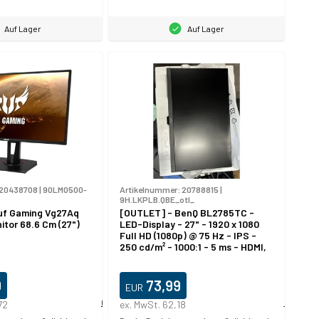
Auf Lager
Auf Lager
20438708
|
90LM0500-
Artikelnummer:
20788815
|
9H.LKPLB.QBE_otl_
uf Gaming Vg27Aq
[OUTLET] - BenQ BL2785TC -
tor 68.6 Cm (27")
LED-Display - 27" - 1920 x 1080
Full HD (1080p) @ 75 Hz - IPS -
250 cd/m² - 1000:1 - 5 ms - HDMI,
DisplayPort, USB-C -
Lautsprecher
0
73,99
EUR
72
Produktdatablad
ex. MwSt. 62,18
Produktda