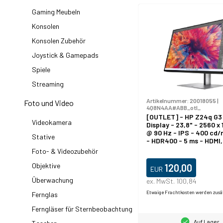
Gaming Meubeln
Konsolen
Konsolen Zubehör
Joystick & Gamepads
Spiele
Streaming
Artikelnummer:
20018055
|
Foto und Video
4Q8N4AA#ABB_otl_
[OUTLET] - HP Z24q G3
Videokamera
Display - 23,8" - 2560 x
@ 90 Hz - IPS - 400 cd/m
Stative
- HDR400 - 5 ms - HDMI,
DisplayPort
Foto- & Videozubehör
Objektive
120,00
EUR
Überwachung
ex. MwSt. 100,84
Etwaige Frachtkosten werden zusä
Fernglas
Ferngläser für Sternbeobachtung
Auf Lager