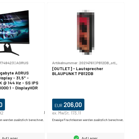
7749423
|
AORUS
Artikelnummer:
20214761
|
PB12DB_otl_
[OUTLET] - Lautsprecher
igabyte AORUS
BLAUPUNKT PB12DB
splay - 31,5" -
K @ 144 Hz - SS IPS
 1000:1 - DisplayHDR
xHDMI, DisplayPort,
0
206,00
EUR
92
Produktdatablad
ex. MwSt. 173,11
en werden zusätzlich berechnet.
Etwaige Frachtkosten werden zusätzlich berechnet.
Auf Lager
Auf Lager