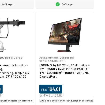
Auf Lager
Auf Lager
20981934
|
DS75S-
Artikelnummer:
20850636
|
6FN07AA#ABB_otl_
eomounts Monitor-
[OMEN X by HP 27 - LED-Monitor -
g,
27" - 2560 x 1440 2.5K @ 240 Hz -
führung, 8 kg, 43,2
TN - 300 cd/m² - 1000:1 - 2xHDMI,
cm (27"), 100 x 100
DisplayPort
0
194,01
EUR
84
ex. MwSt. 163,03
Produktda
en werden zusätzlich berechnet.
Etwaige Frachtkosten werden zusätzlich berechnet.