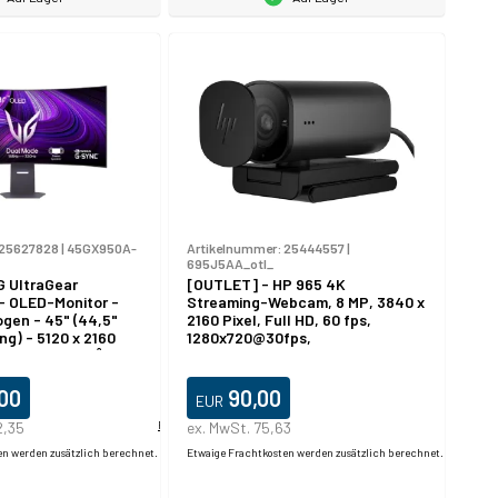
25627828
|
45GX950A-
Artikelnummer:
25444557
|
695J5AA_otl_
G UltraGear
[OUTLET] - HP 965 4K
 OLED-Monitor -
Streaming-Webcam, 8 MP, 3840 x
gen - 45" (44,5"
2160 Pixel, Full HD, 60 fps,
ng) - 5120 x 2160
1280x720@30fps,
 - 1300 cd/m² -
1280x720@60fps,
isplayHDR 400 True
1920x1080@30fps,
ms - 2xHDMI,
1920x1080@60fps,
,00
90,00
EUR
USB-C -
3840x2160@30fps, USB
 - schwarz
2,35
Produktdatablad
ex. MwSt. 75,63
en werden zusätzlich berechnet.
Etwaige Frachtkosten werden zusätzlich berechnet.