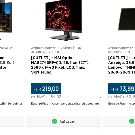
PRIVACY-
Artikelnummer:
10231289
|
9S6-
Artikelnummer:
3CA8DA-028_otl_
00UR896_otl_
om
[OUTLET] - MSI Optix
[OUTLET] - L
3,8 Zoll
MAG274QRF-QD, 68,6 cm (27"),
Anzeige, 39,6 
itor
2560 x 1440 Pixel, LCD, 1 ms,
Lenovo, THI
Sortierung
20J8-20J9 T
 Blau
TYPE-20JQ-
ld -
 (23.8"),
219,00
73,99
EUR
EUR
ser
tsphäre,
ex. MwSt. 184,03
Produktdatablad
ex. MwSt. 62,1
tzlich berechnet.
Etwaige Frachtkosten werden zusätzlich berechnet.
Etwaige Frachtkost
Auf Lager