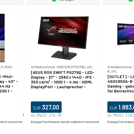
LC-M40-
Artikelnummer:
5967215
|
PG279Q_otl_
Artikelnummer:
B_otl_
[ASUS ROG SWIFT PG279Q - LED-
LC-M40-
[OUTLET] - L
Display - 27" - 2560 x 1440 - IPS -
y - 40" -
45GX950A-B -
350 cd/m² - 1000:1 - 4 ms - HDMI,
44 Hz -
Gaming - gebo
DisplayPort - Lautsprecher -
200:1 -
für Betrachtu
schwarz
,
WUHD @ 165 Hz
iß
1500000:1 - D
Black - 0,03 
327,00
1.883
EUR
EUR
DisplayPort, 
Lautsprecher
Produktdatablad
ex. MwSt. 274,79
Produktdatablad
ex. MwSt. 1.58
tzlich berechnet.
Etwaige Frachtkosten werden zusätzlich berechnet.
Etwaige Frachtkost