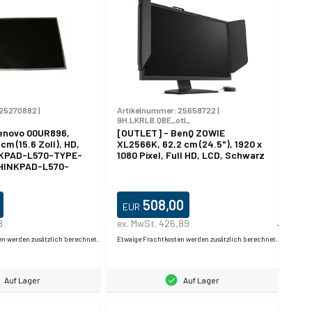
25270882
|
Artikelnummer:
25658722
|
9H.LKRLB.QBE_otl_
enovo 00UR896,
[OUTLET] - BenQ ZOWIE
cm (15.6 Zoll), HD,
XL2566K, 62,2 cm (24.5"), 1920 x
NKPAD-L570-TYPE-
1080 Pixel, Full HD, LCD, Schwarz
HINKPAD-L570-
20JR
508,00
EUR
8
ex. MwSt. 426,89
Produktda
en werden zusätzlich berechnet.
Etwaige Frachtkosten werden zusätzlich berechnet.
Auf Lager
Auf Lager