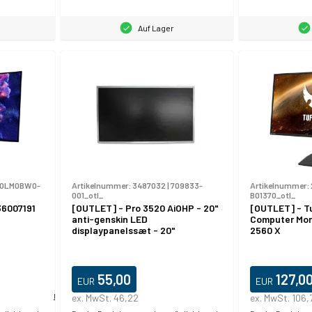
Auf Lager
0LM0BW0-
Artikelnummer:
3487032
|
709833-
Artikelnummer:
001_otl_
B01370_otl_
36007191
[OUTLET] - Pro 3520 AiOHP - 20"
[OUTLET] - T
anti-genskin LED
Computer Moni
displaypanelssæt - 20"
2560 X
55,00
127,0
EUR
EUR
Produktdatablad
ex. MwSt. 46,22
ex. MwSt. 106,