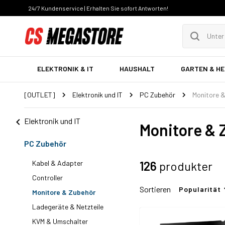
24/7 Kundenservice | Erhalten Sie sofort Antworten!
ELEKTRONIK & IT
HAUSHALT
GARTEN & H
[OUTLET]
Elektronik und IT
PC Zubehör
Monitore 
Elektronik und IT
Monitore & 
PC Zubehör
Kabel & Adapter
126
produkter
Controller
Sortieren
Popularität
Monitore & Zubehör
Ladegeräte & Netzteile
KVM & Umschalter