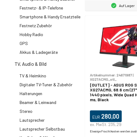
Auf Lager
Festnetz- & IP-Telefone
Smartphone & Handy Ersatzteile
Festnetz Zubehör
Hobby Radio
GPS
Akkus & Ladegeräte
TV, Audio & Bild
Artikelnummer:
24671987
|
TV & Heimkino
XG27ACMG_otl_
Digitaler TV-Tuner & Zubehör
[OUTLET] - ASUS ROG St
XG27ACMG, 68.6 cm (27"
Halterungen
1440 pixels, Wide Quad H
ms, Black
Beamer & Leinwand
Stereo
280,00
EUR
Lautsprecher
ex. MwSt. 235,29
Lautsprecher Selbstbau
Etwaige Frachtkosten werden zusä