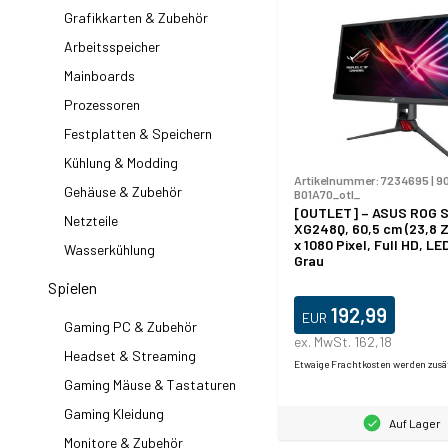
Grafikkarten & Zubehör
Arbeitsspeicher
Mainboards
Prozessoren
Festplatten & Speichern
Kühlung & Modding
Artikelnummer:
7234695
|
9
Gehäuse & Zubehör
B01A70_otl_
[OUTLET] – ASUS ROG S
Netzteile
XG248Q, 60,5 cm (23,8 Z
x 1080 Pixel, Full HD, LED
Wasserkühlung
Grau
Spielen
192,99
EUR
Gaming PC & Zubehör
ex. MwSt. 162,18
Headset & Streaming
Etwaige Frachtkosten werden zusä
Gaming Mäuse & Tastaturen
Gaming Kleidung
Auf Lager
Monitore & Zubehör