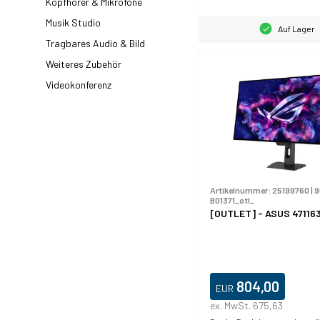
Kopfhörer & Mikrofone
Musik Studio
Auf Lager
Tragbares Audio & Bild
Weiteres Zubehör
Videokonferenz
Artikelnummer:
25199760
|
9
B01371_otl_
[OUTLET] - ASUS 47116
804,00
EUR
ex. MwSt. 675,63