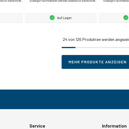
tzlich berechnet.
Etwaige Frachtkosten werden zusätzlich berechnet.
Etwaige Frachtkost
Auf Lager
24
von 126 Produkten werden angezei
MEHR PRODUKTE ANZEIGEN
Service
Information