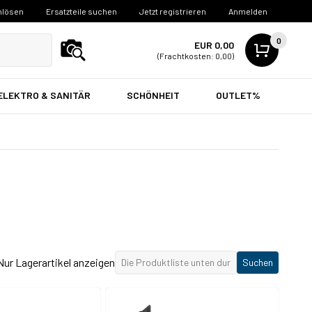
nlösen
Ersatzteile suchen
Jetzt registrieren
Anmelden
0
EUR 0,00
(Frachtkosten: 0,00)
ELEKTRO & SANITÄR
SCHÖNHEIT
OUTLET%
Nur Lagerartikel anzeigen
Suchen