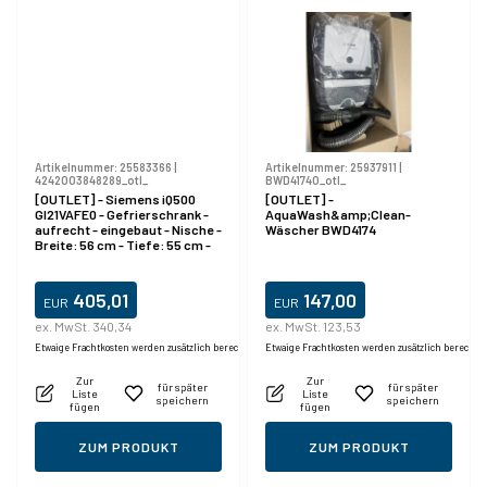
Artikelnummer:
25583366
|
Artikelnummer:
25937911
|
4242003848289_otl_
BWD41740_otl_
[OUTLET] - Siemens iQ500
[OUTLET] -
GI21VAFE0 - Gefrierschrank -
AquaWash&amp;Clean-
aufrecht - eingebaut - Nische -
Wäscher BWD4174
Breite: 56 cm - Tiefe: 55 cm -
Höhe: 88 cm - 96 Liter - Klasse
E
405,01
147,00
EUR
EUR
ex. MwSt. 340,34
ex. MwSt. 123,53
Produktdatablad
Etwaige Frachtkosten werden zusätzlich berechnet.
Etwaige Frachtkosten werden zusätzlich berechne
Zur
Zur
für später
für später
Liste
Liste
speichern
speichern
fügen
fügen
ZUM PRODUKT
ZUM PRODUKT