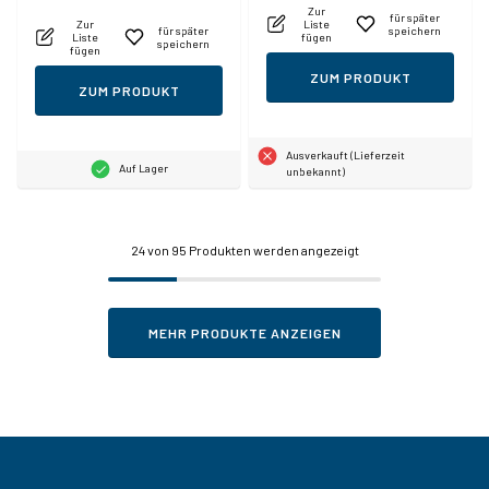
Zur
für später
Zur
Liste
für später
speichern
Liste
fügen
speichern
fügen
ZUM PRODUKT
ZUM PRODUKT
Ausverkauft (Lieferzeit
Auf Lager
unbekannt)
24
von 95 Produkten werden angezeigt
MEHR PRODUKTE ANZEIGEN