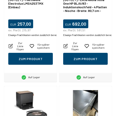
Electrolux LMS4253TMX
One HP BL/A/83 -
(Einbau)
Induktionskochfeld - 4 Platten
- Nische - Breite: 80,7 cm -
Tiefe: 49,2 cm - Klasse A+ -
schwarz mit Downdraft
(Abzug)
257,00
692,00
EUR
EUR
ex. MwSt. 215,97
ex. MwSt. 581,51
Etwaige Frachtkosten werden zusätzlich berechnet.
Etwaige Frachtkosten werden zusätzlich berechne
Zur
Zur
für später
für später
Liste
Liste
speichern
speichern
fügen
fügen
ZUM PRODUKT
ZUM PRODUKT
Auf Lager
Auf Lager