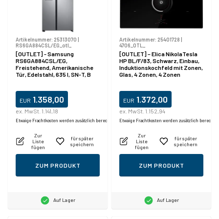
Artikelnummer:
25313070
|
Artikelnummer:
25401728
|
RS6GA884CSL/EG_otl_
4706_OTL_
[OUTLET] - Samsung
[OUTLET] – Elica NikolaTesla
RS6GA884CSL/EG,
HP BL/F/83, Schwarz, Einbau,
Freistehend, Amerikanische
Induktionskochfeld mit Zonen,
Tür, Edelstahl, 635 l, SN-T, B
Glas, 4 Zonen, 4 Zonen
1.358,00
1.372,00
EUR
EUR
ex. MwSt. 1.141,18
ex. MwSt. 1.152,94
Produktdatablad
Etwaige Frachtkosten werden zusätzlich berechnet.
Etwaige Frachtkosten werden zusätzlich berechne
Zur
Zur
für später
für später
Liste
Liste
speichern
speichern
fügen
fügen
ZUM PRODUKT
ZUM PRODUKT
Auf Lager
Auf Lager