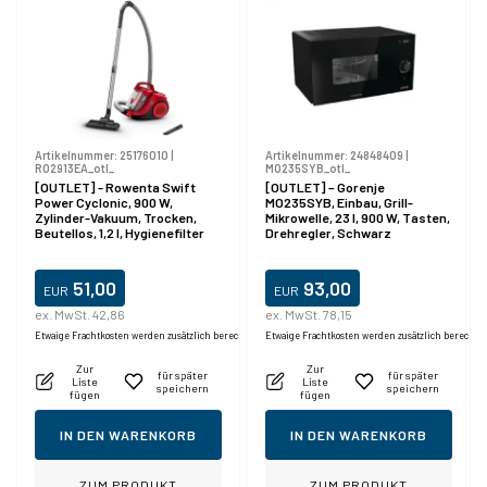
Artikelnummer:
25176010
|
Artikelnummer:
24848409
|
RO2913EA_otl_
MO235SYB_otl_
[OUTLET] - Rowenta Swift
[OUTLET] – Gorenje
Power Cyclonic, 900 W,
MO235SYB, Einbau, Grill-
Zylinder-Vakuum, Trocken,
Mikrowelle, 23 l, 900 W, Tasten,
Beutellos, 1,2 l, Hygienefilter
Drehregler, Schwarz
51,00
93,00
EUR
EUR
ex. MwSt. 42,86
ex. MwSt. 78,15
Etwaige Frachtkosten werden zusätzlich berechnet.
Etwaige Frachtkosten werden zusätzlich berechne
Zur
Zur
für später
für später
Liste
Liste
speichern
speichern
fügen
fügen
IN DEN WARENKORB
IN DEN WARENKORB
ZUM PRODUKT
ZUM PRODUKT