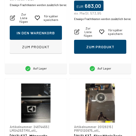
683,00
Etwaige Frachtkosten werden zusätzlich berechnet.
EUR
ex. MwSt. 573,95
Zur
für später
Liste
Etwaige Frachtkosten werden zusätzlich berechne
speichern
fügen
Zur
für später
Liste
IN DEN WARENKORB
speichern
fügen
ZUM PRODUKT
ZUM PRODUKT
Auf Lager
Auf Lager
Artikelnummer:
24674455
|
Artikelnummer:
20126215
|
LMS4253TMX_otl_
PRF0120975_otl_
[OUTLET] - Mikrowelle
[OUTLET] - Elica NikolaTesla