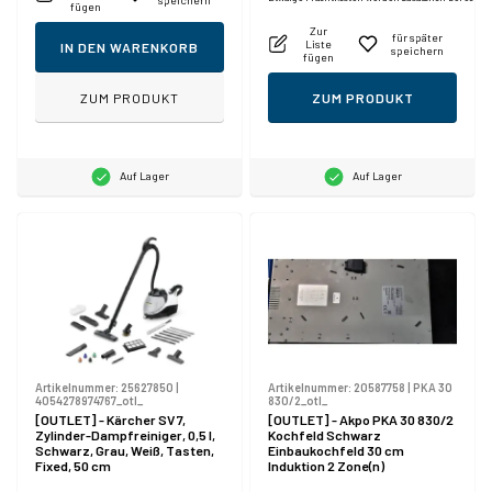
fügen
Zur
für später
Liste
IN DEN WARENKORB
speichern
fügen
ZUM PRODUKT
ZUM PRODUKT
Auf Lager
Auf Lager
Artikelnummer:
25627850
|
Artikelnummer:
20587758
|
PKA 30
4054278974767_otl_
830/2_otl_
[OUTLET] - Kärcher SV 7,
[OUTLET] - Akpo PKA 30 830/2
Zylinder-Dampfreiniger, 0,5 l,
Kochfeld Schwarz
Schwarz, Grau, Weiß, Tasten,
Einbaukochfeld 30 cm
Fixed, 50 cm
Induktion 2 Zone(n)