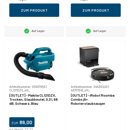
ZUM PRODUKT
ZUM PRODUKT
Auf Lager
Auf Lager
Artikelnummer:
25587653
|
Artikelnummer:
24530425
|
CL121DZX_otl_
43371541_otl_
[OUTLET] - Makita CL121DZX,
[OUTLET] - iRobot Roomba
Trocken, Staubbeutel, 0,3 l, 68
Combo j9+
dB, Schwarz, Blau
Roboterstaubsauger
86,00
EUR
ex. MwSt. 72,27