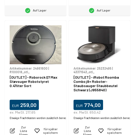
Auf Lager
Auf Lager
Artikelnummer:
24961600
|
Artikelnummer:
25232495
|
R100018_otl_
43371543_otl_
[OUTLET] - Roborock Q7 Max
[OUTLET] - iRobot Roomba
Støvsuger Robotstyret
Combo j9+ Roboter-
0.47liter Sort
Staubsauger Staubbeutel
Schwarz (J955840)
259,00
774,00
EUR
EUR
ex. MwSt. 217,65
ex. MwSt. 650,42
Etwaige Frachtkosten werden zusätzlich berechnet.
Etwaige Frachtkosten werden zusätzlich berechne
Zur
Zur
für später
für später
Liste
Liste
speichern
speichern
fügen
fügen