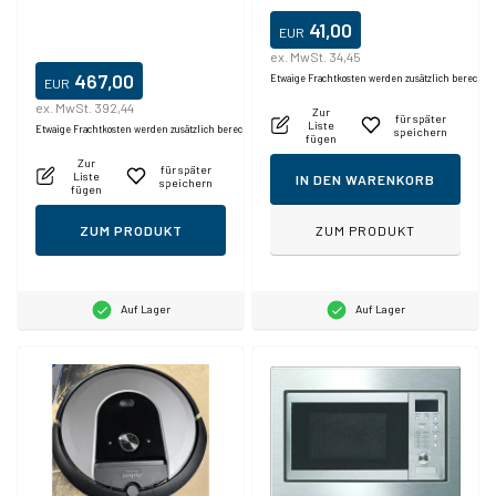
41,00
EUR
ex. MwSt. 34,45
467,00
Etwaige Frachtkosten werden zusätzlich berechne
EUR
ex. MwSt. 392,44
Zur
für später
Liste
Etwaige Frachtkosten werden zusätzlich berechnet.
speichern
fügen
Zur
für später
Liste
IN DEN WARENKORB
speichern
fügen
ZUM PRODUKT
ZUM PRODUKT
Auf Lager
Auf Lager