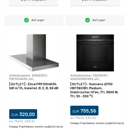
Auf Lager
Auf Lager
Artikelnummer:
25595303
|
Artikelnummer:
25626015
|
PRF0104630_otl_
4242003901663_otl_
[OUTLET] - Elica PRF0104630,
[OUTLET] - Siemens iQ700
581 m³/h, Geleitet, B, E, B, 69 dB
HB736G1B1, Medium,
Elektrischer Ofen, 71 l, 3600 W,
71 l, 30 - 300 °C
755,56
EUR
320,00
EUR
ex. MwSt. 634,92
ex. MwSt. 268,91
Produktdatablad
Etwaige Frachtkosten werden zusätzlich berechne
Etwaige Frachtkosten werden zusätzlich berechnet.