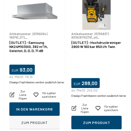
Artikelnummer:
25789064
|
Artikelnummer:
25756837
|
169747_OTL_
8016287152747_otl_
[OUTLET] - Samsung
[OUTLET] - Hochdruckreiniger
NK24M1030IS, 392 m³/h,
2900 W 160 bar 850 l/h Twin
Geleitet, D, D, D, 71 dB
93,00
EUR
ex. MwSt. 78,15
Produktdatablad
288,00
Etwaige Frachtkosten werden zusätzlich berechnet.
EUR
ex. MwSt. 242,02
Zur
für später
Liste
Etwaige Frachtkosten werden zusätzlich berechne
speichern
fügen
Zur
für später
Liste
IN DEN WARENKORB
speichern
fügen
ZUM PRODUKT
ZUM PRODUKT