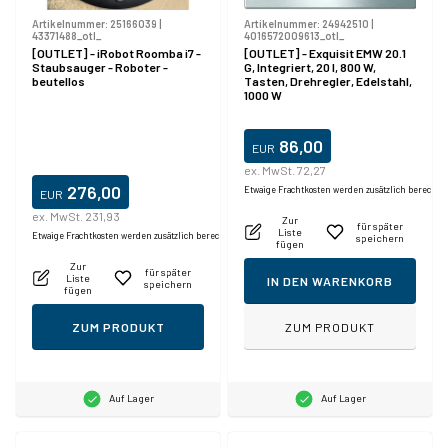
Artikelnummer:
25166039
|
Artikelnummer:
24942510
|
43371488_otl_
4016572009613_otl_
[OUTLET] - iRobot Roomba i7 -
[OUTLET] - Exquisit EMW 20.1
Staubsauger - Roboter -
G, Integriert, 20 l, 800 W,
beutellos
Tasten, Drehregler, Edelstahl,
1000 W
86,00
EUR
ex. MwSt. 72,27
276,00
Etwaige Frachtkosten werden zusätzlich berechne
EUR
ex. MwSt. 231,93
Zur
für später
Liste
Etwaige Frachtkosten werden zusätzlich berechnet.
speichern
fügen
Zur
für später
Liste
IN DEN WARENKORB
speichern
fügen
ZUM PRODUKT
ZUM PRODUKT
Auf Lager
Auf Lager