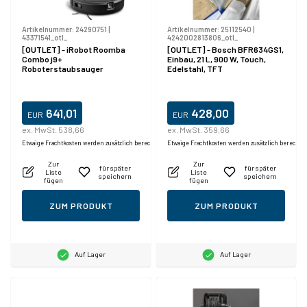
Artikelnummer:
24290751
|
Artikelnummer:
25112540
|
43371541_otl_
4242002813806_otl_
[OUTLET] - iRobot Roomba
[OUTLET] - Bosch BFR634GS1,
Combo j9+
Einbau, 21 L, 900 W, Touch,
Roboterstaubsauger
Edelstahl, TFT
641,01
428,00
EUR
EUR
ex. MwSt. 538,66
ex. MwSt. 359,66
Etwaige Frachtkosten werden zusätzlich berechnet.
Etwaige Frachtkosten werden zusätzlich berechne
Zur
Zur
für später
für später
Liste
Liste
speichern
speichern
fügen
fügen
ZUM PRODUKT
ZUM PRODUKT
Auf Lager
Auf Lager