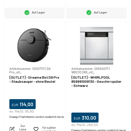
Auf Lager
Auf Lager
Artikelnummer:
10507717
|
D9
Artikelnummer:
25550077
|
Pro_otl_
WBC3C26B_otl_
[OUTLET] - Dreame Bot D9 Pro
[OUTLET] - WHIRLPOOL
- Staubsauger - ohne Beutel
859991009130 - Geschirrspüler
- Schwarz
114,00
EUR
ex. MwSt. 95,80
310,00
Etwaige Frachtkosten werden zusätzlich berechnet.
EUR
ex. MwSt. 260,50
Zur
für später
Liste
Etwaige Frachtkosten werden zusätzlich berechne
speichern