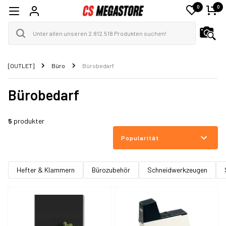
0
0
[OUTLET]
Büro
Bürobedarf
Bürobedarf
5
produkter
Popularität
Hefter & Klammern
Bürozubehör
Schneidwerkzeugen