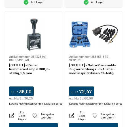
Auf Lager
Auf Lager
Artikelnummer:
25432324
|
Artikelnummer:
25825618
|
S-
B6K5,5MM_otl_
VA7P_otl_
[OUTLET] - Reiner
[OUTLET] – Satra Pneumatik-
Nummernstempel B6K, 6-
Zugvorrichtung zum Ausbau
stellig, 5,5 mm
von Einspritzdüsen, 19-teilig
36,00
72,47
EUR
EUR
ex. MwSt. 30,25
ex. MwSt. 60,90
Etwaige Frachtkosten werden zusätzlich berechnet.
Etwaige Frachtkosten werden zusätzlich berechne
Zur
Zur
für später
für später
Liste
Liste
speichern
speichern
fügen
fügen