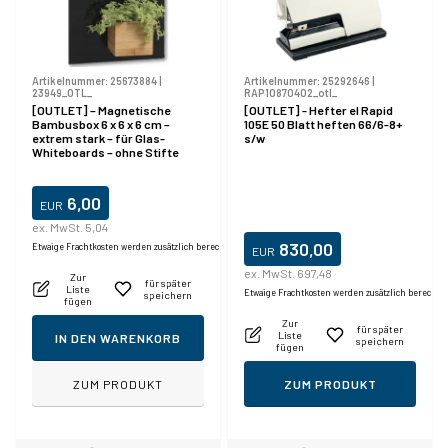
Artikelnummer:
25673884
|
Artikelnummer:
25292646
|
23949_OTL_
RAP10870402_otl_
[OUTLET] – Magnetische
[OUTLET] - Hefter el Rapid
Bambusbox 6 x 6 x 6 cm –
105E 50 Blatt heften 66/6-8+
extrem stark – für Glas-
s/w
Whiteboards – ohne Stifte
6,00
EUR
ex. MwSt. 5,04
830,00
Etwaige Frachtkosten werden zusätzlich berechnet.
EUR
ex. MwSt. 697,48
Zur
für später
Liste
Etwaige Frachtkosten werden zusätzlich berechne
speichern
fügen
Zur
für später
Liste
IN DEN WARENKORB
speichern
fügen
ZUM PRODUKT
ZUM PRODUKT