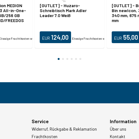
ion MEDION
[OUTLET] - Huzaro-
[OUTLET] - B
 All-in-One-
Schreibtisch Mark Adler
Bin newIcon,
 GB/256 GB
Leader 7.0 Weiß
340 mm, 675 m
FHD/FREEDOS
mm
124,00
55,00
EUR
EUR
Etwaige Frachtkosten werden zusätzlich berechnet.
Etwaige Frachtkosten werden zusätzlich berech
Service
Information
Widerruf, Rückgabe & Reklamation
Über uns
Frachtkosten
Kontakt