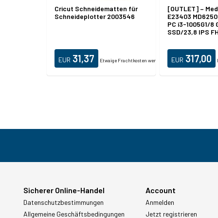
Cricut Schneidematten für
[OUTLET] – Med
Schneideplotter 2003546
E23403 MD62503
PC i3-1005G1/8
SSD/23,8 IPS 
30034690
31,37
317,00
EUR
EUR
Etwaige Frachtkosten werden zusätzlich berechnet.
Sicherer Online-Handel
Account
Datenschutzbestimmungen
Anmelden
Allgemeine Geschäftsbedingungen
Jetzt registrieren