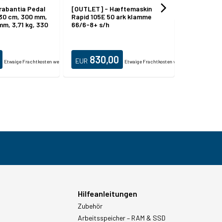
rabantia Pedal
[OUTLET] - Hæftemaskine el
[OUTLET] -
 30 cm, 300 mm,
Rapid 105E 50 ark klamme
P-2 Aktenv
m, 3,71 kg, 330
66/6-8+ s/h
830,00
246
EUR
EUR
net.
Etwaige Frachtkosten werden zusätzlich berechnet.
Etwaige Frachtkosten werden zusätzlich be
Hilfeanleitungen
Zubehör
Arbeitsspeicher – RAM & SSD