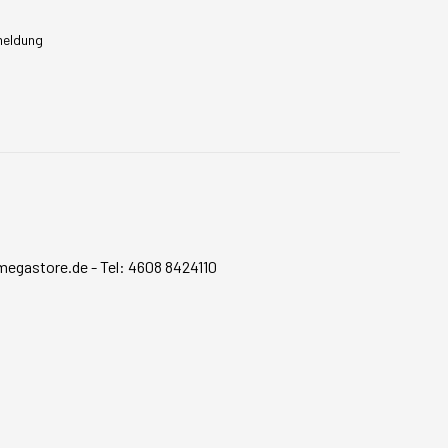
meldung
megastore.de
-
Tel: 4608 8424110