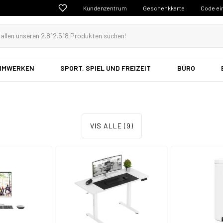
Kundenzentrum
Geschenkkarte
Code ei
EIMWERKEN
SPORT, SPIEL UND FREIZEIT
BÜRO
r & Verpackung
Archivierung
iben
Möbel
VIS ALLE (9)