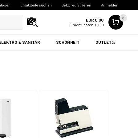
nlösen
Ersatzteile suchen
Jetzt registrieren
Anmelden
0
EUR 0,00
(Frachtkosten: 0,00)
ELEKTRO & SANITÄR
SCHÖNHEIT
OUTLET%
Bürobedarf
Reinigung