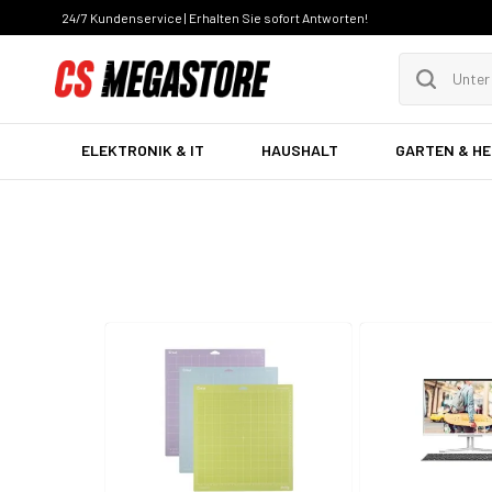
24/7 Kundenservice | Erhalten Sie sofort Antworten!
ELEKTRONIK & IT
HAUSHALT
GARTEN & H
Schule & Hobby
Papie
Bürotechnik
Schre