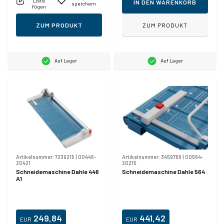
Liste
IN DEN WARENKORB
speichern
fügen
ZUM PRODUKT
ZUM PRODUKT
Auf Lager
Auf Lager
Artikelnummer:
7239215
|
00446-
Artikelnummer:
3459766
|
00564-
20421
20215
Schneidemaschine Dahle 446
Schneidemaschine Dahle 564
A1
249,84
441,42
EUR
EUR