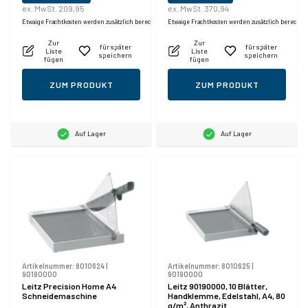
ex. MwSt. 209,95
ex. MwSt. 370,94
Etwaige Frachtkosten werden zusätzlich berechnet.
Etwaige Frachtkosten werden zusätzlich berechne
Zur
Zur
für später
für später
Liste
Liste
speichern
speichern
fügen
fügen
ZUM PRODUKT
ZUM PRODUKT
Auf Lager
Auf Lager
Artikelnummer:
8010624
|
Artikelnummer:
8010625
|
90180000
90190000
Leitz Precision Home A4
Leitz 90190000, 10 Blätter,
Schneidemaschine
Handklemme, Edelstahl, A4, 80
g/m², Anthrazit