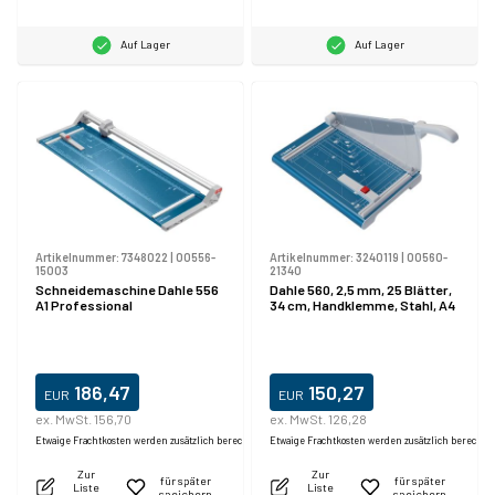
Auf Lager
Auf Lager
Artikelnummer:
7348022
|
00556-
Artikelnummer:
3240119
|
00560-
15003
21340
Schneidemaschine Dahle 556
Dahle 560, 2,5 mm, 25 Blätter,
A1 Professional
34 cm, Handklemme, Stahl, A4
186,47
150,27
EUR
EUR
ex. MwSt. 156,70
ex. MwSt. 126,28
Etwaige Frachtkosten werden zusätzlich berechnet.
Etwaige Frachtkosten werden zusätzlich berechne
Zur
Zur
für später
für später
Liste
Liste
speichern
speichern