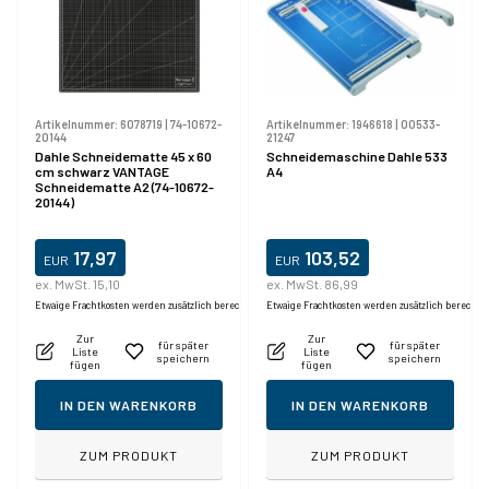
Artikelnummer:
6078719
|
74-10672-
Artikelnummer:
1946618
|
00533-
20144
21247
Dahle Schneidematte 45 x 60
Schneidemaschine Dahle 533
cm schwarz VANTAGE
A4
Schneidematte A2 (74-10672-
20144)
17,97
103,52
EUR
EUR
ex. MwSt. 15,10
ex. MwSt. 86,99
Etwaige Frachtkosten werden zusätzlich berechnet.
Etwaige Frachtkosten werden zusätzlich berechne
Zur
Zur
für später
für später
Liste
Liste
speichern
speichern
fügen
fügen
IN DEN WARENKORB
IN DEN WARENKORB
ZUM PRODUKT
ZUM PRODUKT