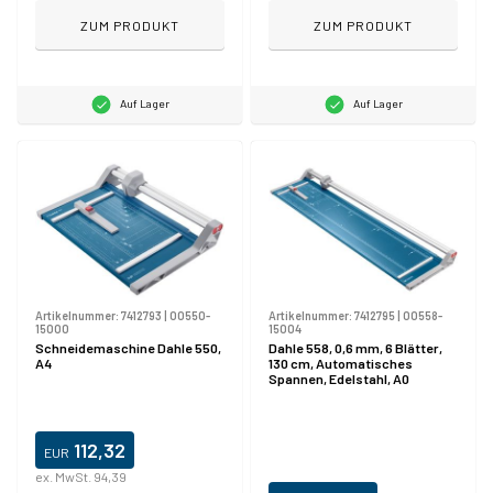
ZUM PRODUKT
ZUM PRODUKT
Auf Lager
Auf Lager
Artikelnummer:
7412793
|
00550-
Artikelnummer:
7412795
|
00558-
15000
15004
Schneidemaschine Dahle 550,
Dahle 558, 0,6 mm, 6 Blätter,
A4
130 cm, Automatisches
Spannen, Edelstahl, A0
112,32
EUR
ex. MwSt. 94,39