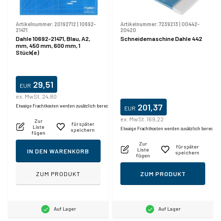
Artikelnummer:
20192712
|
10692-
Artikelnummer:
7239213
|
00442-
21471
20420
Dahle 10692-21471, Blau, A2,
Schneidemaschine Dahle 442
mm, 450 mm, 600 mm, 1
Stück(e)
29,51
EUR
ex. MwSt. 24,80
201,37
Etwaige Frachtkosten werden zusätzlich berechnet.
EUR
ex. MwSt. 169,22
Zur
für später
Liste
Etwaige Frachtkosten werden zusätzlich berechne
speichern
fügen
Zur
für später
Liste
IN DEN WARENKORB
speichern
fügen
ZUM PRODUKT
ZUM PRODUKT
Auf Lager
Auf Lager