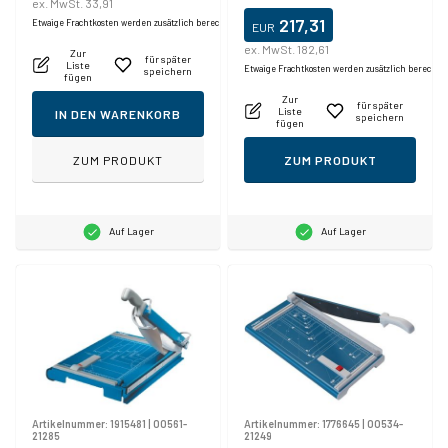
ex. MwSt. 33,91
217,31
Etwaige Frachtkosten werden zusätzlich berechnet.
EUR
ex. MwSt. 182,61
Zur
für später
Liste
Etwaige Frachtkosten werden zusätzlich berechne
speichern
fügen
Zur
für später
Liste
IN DEN WARENKORB
speichern
fügen
ZUM PRODUKT
ZUM PRODUKT
Auf Lager
Auf Lager
Artikelnummer:
1915481
|
00561-
Artikelnummer:
1776645
|
00534-
21285
21249