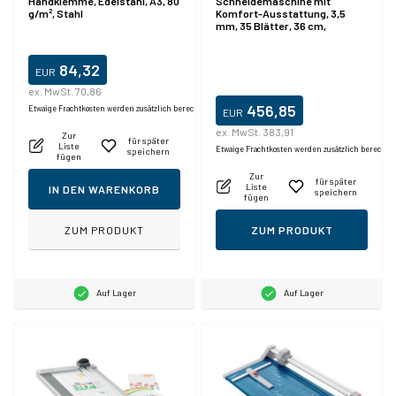
Handklemme, Edelstahl, A3, 80
Schneidemaschine mit
g/m², Stahl
Komfort-Ausstattung, 3,5
mm, 35 Blätter, 36 cm,
Automatisches Spannen,
Stahl, A4
84,32
EUR
ex. MwSt. 70,86
456,85
Etwaige Frachtkosten werden zusätzlich berechnet.
EUR
ex. MwSt. 383,91
Zur
für später
Liste
Etwaige Frachtkosten werden zusätzlich berechne
speichern
fügen
Zur
für später
Liste
IN DEN WARENKORB
speichern
fügen
ZUM PRODUKT
ZUM PRODUKT
Auf Lager
Auf Lager