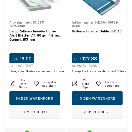
Artikelnummer:
8010631
|
Artikelnummer:
7412794
|
00552-
90250000
15001
Leitz Rollenschneider Home
Rollenschneider Dahle 552, A3
A4, 8 Blätter, A4, 80 g/m², Grau,
Gummi, 153 mm
19,00
127,88
EUR
EUR
ex. MwSt. 15,97
ex. MwSt. 107,46
Etwaige Frachtkosten werden zusätzlich berechnet.
Etwaige Frachtkosten werden zusätzlich berechne
Zur
Zur
für später
für später
Liste
Liste
speichern
speichern
fügen
fügen
IN DEN WARENKORB
IN DEN WARENKORB
ZUM PRODUKT
ZUM PRODUKT