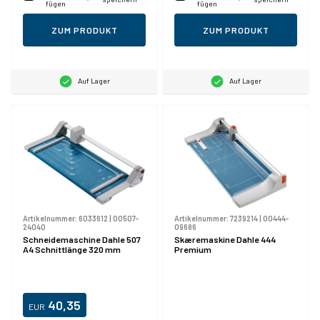
fügen
fügen
ZUM PRODUKT
ZUM PRODUKT
Auf Lager
Auf Lager
Artikelnummer:
6033612
|
00507-
Artikelnummer:
7239214
|
00444-
24040
09686
Schneidemaschine Dahle 507
Skæremaskine Dahle 444
A4 Schnittlänge 320 mm
Premium
40,35
EUR