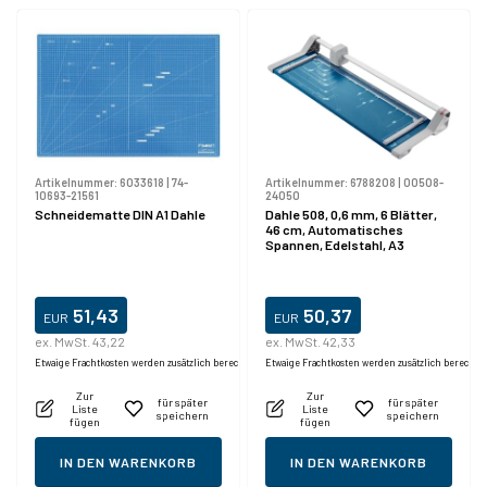
Artikelnummer:
6033618
|
74-
Artikelnummer:
6788208
|
00508-
10693-21561
24050
Schneidematte DIN A1 Dahle
Dahle 508, 0,6 mm, 6 Blätter,
46 cm, Automatisches
Spannen, Edelstahl, A3
51,43
50,37
EUR
EUR
ex. MwSt. 43,22
ex. MwSt. 42,33
Etwaige Frachtkosten werden zusätzlich berechnet.
Etwaige Frachtkosten werden zusätzlich berechne
Zur
Zur
für später
für später
Liste
Liste
speichern
speichern
fügen
fügen
IN DEN WARENKORB
IN DEN WARENKORB