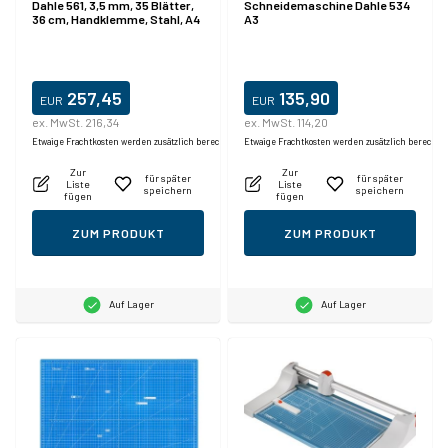
Dahle 561, 3,5 mm, 35 Blätter,
Schneidemaschine Dahle 534
36 cm, Handklemme, Stahl, A4
A3
257,45
135,90
EUR
EUR
ex. MwSt. 216,34
ex. MwSt. 114,20
Etwaige Frachtkosten werden zusätzlich berechnet.
Etwaige Frachtkosten werden zusätzlich berechne
Zur
Zur
für später
für später
Liste
Liste
speichern
speichern
fügen
fügen
ZUM PRODUKT
ZUM PRODUKT
Auf Lager
Auf Lager