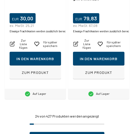
30,00
79,83
EUR
EUR
ex. MwSt. 25,21
ex. MwSt. 67,08
Etwaige Frachtkosten werden zusätzlich berechnet.
Etwaige Frachtkosten werden zusätzlich berechne
Zur
Zur
für später
für später
Liste
Liste
speichern
speichern
fügen
fügen
IN DEN WARENKORB
IN DEN WARENKORB
ZUM PRODUKT
ZUM PRODUKT
Auf Lager
Auf Lager
24
von 427 Produkten werden angezeigt