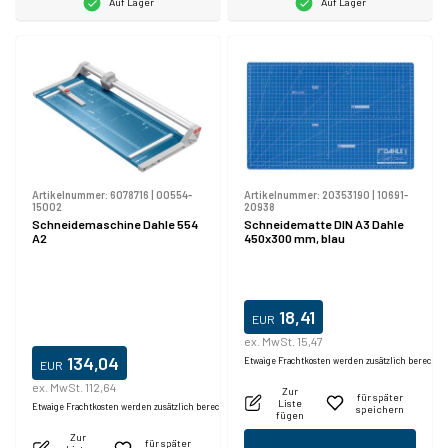
Auf Lager
Auf Lager
Artikelnummer:
6078716
|
00554-
Artikelnummer:
20353190
|
10691-
15002
20938
Schneidemaschine Dahle 554
Schneidematte DIN A3 Dahle
A2
450x300 mm, blau
18,41
EUR
ex. MwSt. 15,47
134,04
Etwaige Frachtkosten werden zusätzlich berechne
EUR
ex. MwSt. 112,64
Zur
für später
Liste
Etwaige Frachtkosten werden zusätzlich berechnet.
speichern
fügen
Zur
für später