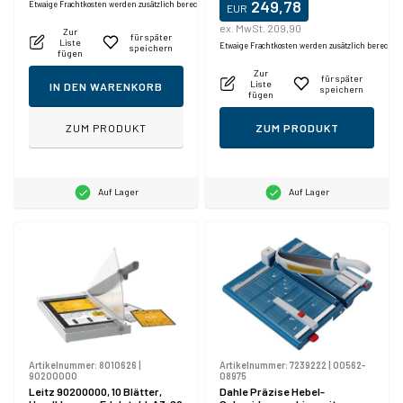
249,78
Etwaige Frachtkosten werden zusätzlich berechnet.
EUR
ex. MwSt. 209,90
Zur
für später
Liste
Etwaige Frachtkosten werden zusätzlich berechne
speichern
fügen
Zur
für später
Liste
IN DEN WARENKORB
speichern
fügen
ZUM PRODUKT
ZUM PRODUKT
Auf Lager
Auf Lager
Artikelnummer:
8010626
|
Artikelnummer:
7239222
|
00562-
90200000
08975
Leitz 90200000, 10 Blätter,
Dahle Präzise Hebel-