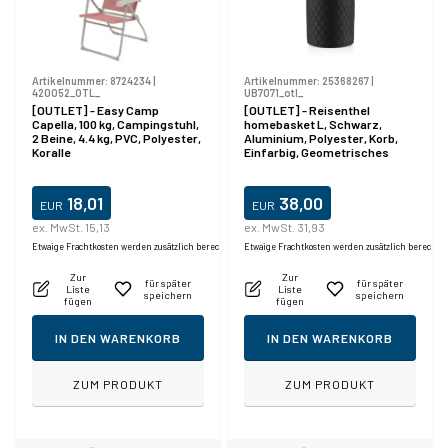
Artikelnummer:
8724234
|
Artikelnummer:
25368267
|
420052_OTL_
UB7071_otl_
[OUTLET] - Easy Camp
[OUTLET] - Reisenthel
Capella, 100 kg, Campingstuhl,
homebasket L, Schwarz,
2 Beine, 4.4 kg, PVC, Polyester,
Aluminium, Polyester, Korb,
Koralle
Einfarbig, Geometrisches
Muster, Drinnen
18,01
38,00
EUR
EUR
ex. MwSt. 15,13
ex. MwSt. 31,93
Etwaige Frachtkosten werden zusätzlich berechnet.
Etwaige Frachtkosten werden zusätzlich berechne
Zur
Zur
für später
für später
Liste
Liste
speichern
speichern
fügen
fügen
IN DEN WARENKORB
IN DEN WARENKORB
ZUM PRODUKT
ZUM PRODUKT