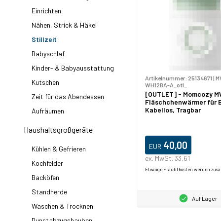
Einrichten
Nähen, Strick & Häkel
Stillzeit
Babyschlaf
Kinder- & Babyausstattung
Artikelnummer:
25134671
|
M
Kutschen
WH12BA-A_otl_
[OUTLET] - Momcozy 
Zeit für das Abendessen
Fläschchenwärmer für 
Kabellos, Tragbar
Aufräumen
Haushaltsgroßgeräte
40,00
EUR
Kühlen & Gefrieren
ex. MwSt. 33,61
Kochfelder
Etwaige Frachtkosten werden zusä
Backöfen
Standherde
Auf Lager
Waschen & Trocknen
Dunstabzugshauben