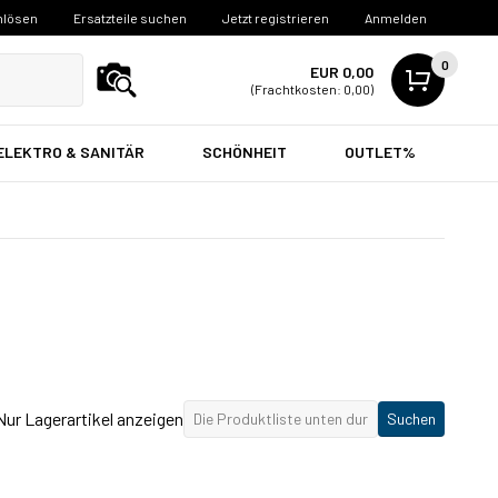
nlösen
Ersatzteile suchen
Jetzt registrieren
Anmelden
0
EUR 0,00
(Frachtkosten: 0,00)
ELEKTRO & SANITÄR
SCHÖNHEIT
OUTLET%
Nur Lagerartikel anzeigen
Suchen