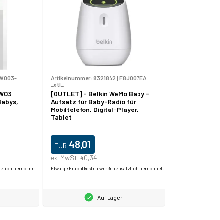
W003-
Artikelnummer:
8321842
|
F8J007EA
_otl_
MW03
[OUTLET] - Belkin WeMo Baby -
Babys,
Aufsatz für Baby-Radio für
Mobiltelefon, Digital-Player,
Tablet
48,01
EUR
ex. MwSt. 40,34
tzlich berechnet.
Etwaige Frachtkosten werden zusätzlich berechnet.
Auf Lager