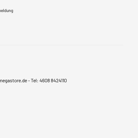
meldung
megastore.de
-
Tel: 4608 8424110