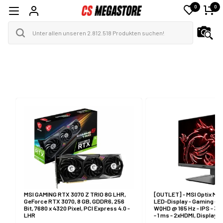
0
0
PCs & Tablets
PC Komponenten
Spielen
PC Zubehör
Foto und Video
Drucker & Scanner
Telefonie & GPS
TV, Audio & Bild
MSI GAMING RTX 3070 Z TRIO 8G LHR,
[OUTLET] - MSI Optix MA
GeForce RTX 3070, 8 GB, GDDR6, 256
LED-Display - Gaming - 27
Bit, 7680 x 4320 Pixel, PCI Express 4.0 -
WQHD @ 165 Hz - IPS - 300
LHR
- 1 ms - 2xHDMI, DisplayP
schwarz