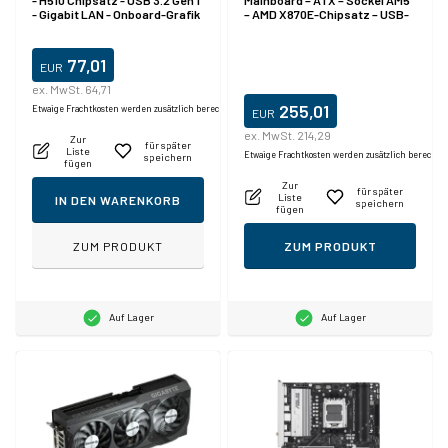
- H510 Chipsatz - USB 3.2 Gen 1
Mainboard – ATX – Sockel AM5
- Gigabit LAN - Onboard-Grafik
– AMD X870E-Chipsatz – USB-
(CPU erforderlich)
C 3.2 Gen 2x2, USB-C 3.2 Gen 2,
USB 3.2 Gen 2, USB 3.2 Gen 1,
USB4 – 5 Gigabit-Ethernet, Wi-
77,01
EUR
Fi 7 – Onboard-Grafik (CPU
erforderlich) – HD-Audio (8
ex. MwSt. 64,71
Kanäle)
255,01
Etwaige Frachtkosten werden zusätzlich berechnet.
EUR
ex. MwSt. 214,29
Zur
für später
Liste
Etwaige Frachtkosten werden zusätzlich berechne
speichern
fügen
Zur
für später
Liste
IN DEN WARENKORB
speichern
fügen
ZUM PRODUKT
ZUM PRODUKT
Auf Lager
Auf Lager