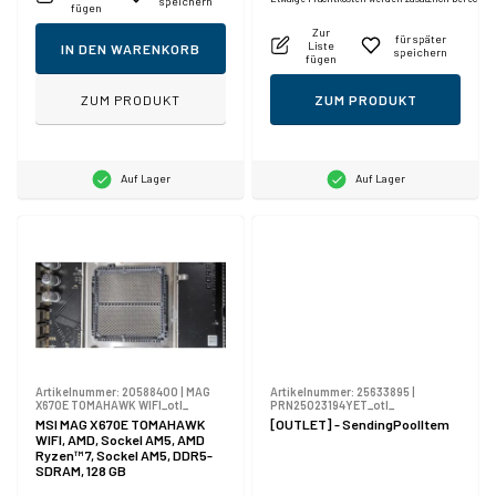
speichern
fügen
Zur
für später
Liste
IN DEN WARENKORB
speichern
fügen
ZUM PRODUKT
ZUM PRODUKT
Auf Lager
Auf Lager
Artikelnummer:
20588400
|
MAG
Artikelnummer:
25633895
|
X670E TOMAHAWK WIFI_otl_
PRN25023194YET_otl_
MSI MAG X670E TOMAHAWK
[OUTLET] - SendingPoolItem
WIFI, AMD, Sockel AM5, AMD
Ryzen™ 7, Sockel AM5, DDR5-
SDRAM, 128 GB