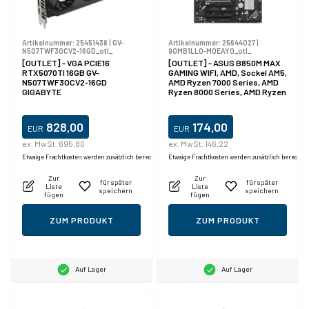
Artikelnummer:
25451438
|
GV-
Artikelnummer:
25644027
|
N507TWF3OCV2-16GD_otl_
90MB1LL0-M0EAY0_otl_
[OUTLET] - VGA PCIE16
[OUTLET] - ASUS B850M MAX
RTX5070TI 16GB GV-
GAMING WIFI, AMD, Sockel AM5,
N507TWF3OCV2-16GD
AMD Ryzen 7000 Series, AMD
GIGABYTE
Ryzen 8000 Series, AMD Ryzen
9000 Series, Sockel AM5,
DDR5-SDRAM, 256 GB
828,00
174,00
EUR
EUR
ex. MwSt. 695,80
ex. MwSt. 146,22
Etwaige Frachtkosten werden zusätzlich berechnet.
Etwaige Frachtkosten werden zusätzlich berechne
Zur
Zur
für später
für später
Liste
Liste
speichern
speichern
fügen
fügen
ZUM PRODUKT
ZUM PRODUKT
Auf Lager
Auf Lager