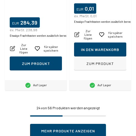
0,01
EUR
ex. MwSt. 0,01
284,39
Etwaige Frachtkosten werden zusätzlich berechne
EUR
ex. MwSt. 238,98
Zur
für später
Liste
Etwaige Frachtkosten werden zusätzlich berechnet.
speichern
fügen
Zur
für später
Liste
IN DEN WARENKORB
speichern
fügen
ZUM PRODUKT
ZUM PRODUKT
Auf Lager
Auf Lager
24
von 56 Produkten werden angezeigt
MEHR PRODUKTE ANZEIGEN