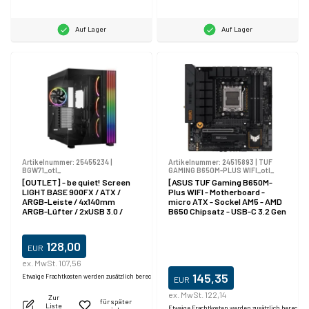
Auf Lager
Auf Lager
Artikelnummer:
25455234
|
Artikelnummer:
24515893
|
TUF
BGW71_otl_
GAMING B650M-PLUS WIFI_otl_
[OUTLET] - be quiet! Screen
[ASUS TUF Gaming B650M-
LIGHT BASE 900FX / ATX /
Plus WIFI - Motherboard -
ARGB-Leiste / 4x140mm
micro ATX - Sockel AM5 - AMD
ARGB-Lüfter / 2xUSB 3.0 /
B650 Chipsatz - USB-C 3.2 Gen
USB-C / panoramisch /
2x2, USB 3.1 Gen 2, USB 3.2 Gen
schwarz
2, USB-C 3.2 Gen 1 - 2.5 Gigabit
LAN, Bluetooth - Onboard-
128,00
EUR
Grafik (CPU erforderlich) - HD
Audio (8-Kanal)
ex. MwSt. 107,56
145,35
Etwaige Frachtkosten werden zusätzlich berechnet.
EUR
ex. MwSt. 122,14
Zur
für später
Liste
Etwaige Frachtkosten werden zusätzlich berechne