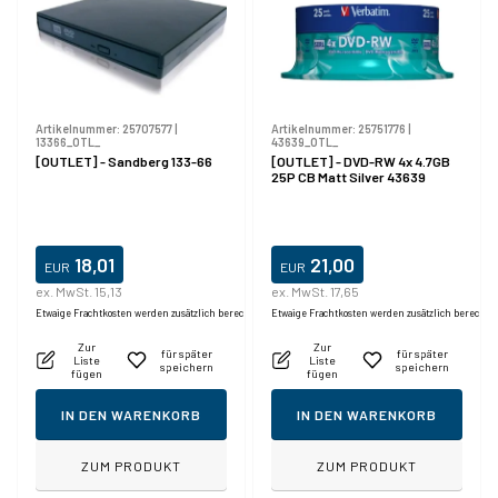
Artikelnummer:
25707577
|
Artikelnummer:
25751776
|
13366_OTL_
43639_OTL_
[OUTLET] - Sandberg 133-66
[OUTLET] - DVD-RW 4x 4.7GB
25P CB Matt Silver 43639
18,01
21,00
EUR
EUR
ex. MwSt. 15,13
ex. MwSt. 17,65
Etwaige Frachtkosten werden zusätzlich berechnet.
Etwaige Frachtkosten werden zusätzlich berechne
Zur
Zur
für später
für später
Liste
Liste
speichern
speichern
fügen
fügen
IN DEN WARENKORB
IN DEN WARENKORB
ZUM PRODUKT
ZUM PRODUKT