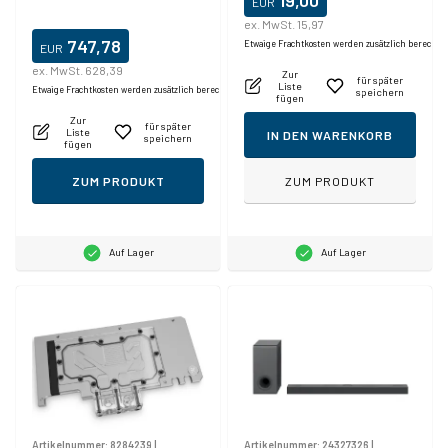
19,00
EUR
ex. MwSt. 15,97
747,78
Etwaige Frachtkosten werden zusätzlich berechne
EUR
ex. MwSt. 628,39
Zur
für später
Liste
Etwaige Frachtkosten werden zusätzlich berechnet.
speichern
fügen
Zur
für später
Liste
IN DEN WARENKORB
speichern
fügen
ZUM PRODUKT
ZUM PRODUKT
Auf Lager
Auf Lager
Artikelnummer:
8284239
|
Artikelnummer:
24327326
|