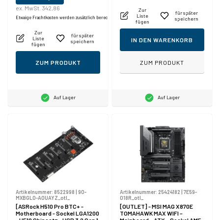
ex. MwSt. 342,86
Zur
für später
Liste
Etwaige Frachtkosten werden zusätzlich berechnet.
speichern
fügen
Zur
für später
Liste
IN DEN WARENKORB
speichern
fügen
ZUM PRODUKT
ZUM PRODUKT
Auf Lager
Auf Lager
Artikelnummer:
8522998
|
90-
Artikelnummer:
25424182
|
7E59-
MXBGL0-A0UAYZ_otl_
018R_otl_
[ASRock H510 Pro BTC+ -
[OUTLET] - MSI MAG X870E
Motherboard - Sockel LGA1200
TOMAHAWK MAX WIFI –