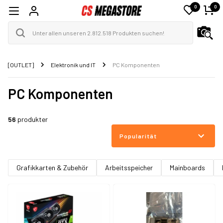
0
0
[OUTLET]
Elektronik und IT
PC Komponenten
PC Komponenten
56
produkter
Popularität
Grafikkarten & Zubehör
Arbeitsspeicher
Mainboards