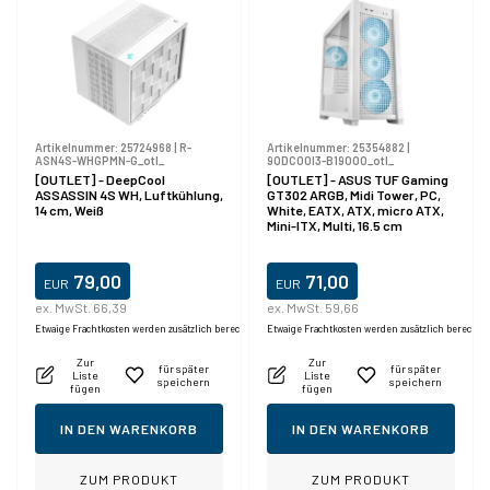
Artikelnummer:
25724968
|
R-
Artikelnummer:
25354882
|
ASN4S-WHGPMN-G_otl_
90DC00I3-B19000_otl_
[OUTLET] - DeepCool
[OUTLET] - ASUS TUF Gaming
ASSASSIN 4S WH, Luftkühlung,
GT302 ARGB, Midi Tower, PC,
14 cm, Weiß
White, EATX, ATX, micro ATX,
Mini-ITX, Multi, 16.5 cm
79,00
71,00
EUR
EUR
ex. MwSt. 66,39
ex. MwSt. 59,66
Etwaige Frachtkosten werden zusätzlich berechnet.
Etwaige Frachtkosten werden zusätzlich berechne
Zur
Zur
für später
für später
Liste
Liste
speichern
speichern
fügen
fügen
IN DEN WARENKORB
IN DEN WARENKORB
ZUM PRODUKT
ZUM PRODUKT