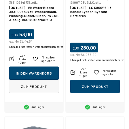
3831109849736_otl_
S80QY.DEUSLLK_otl_
[OUTLET] – EK Water Blocks
[OUTLET] - LG S80QY 5.1.3-
3831109849736, Wasserblock,
Kanäle Lydbar-System
Messing, Nickel, Silber, 1/4 Zoll,
Sortieren
3-polig, ASUS GeForce RTX
3080 TUF, ASUS GeForce RTX
3090 TUF
53,00
EUR
ex. MwSt. 44,54
280,00
Etwaige Frachtkosten werden zusätzlich berechnet.
EUR
ex. MwSt. 235,29
Zur
für später
Liste
Etwaige Frachtkosten werden zusätzlich berechne
speichern
fügen
Zur
für später
Liste
IN DEN WARENKORB
speichern
fügen
ZUM PRODUKT
ZUM PRODUKT
Auf Lager
Auf Lager