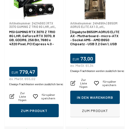
Artikelnummer:
24214560
|
RTX
Artikelnummer:
24148964
|
B650M
3070 GAMING Z TRIO 8G LHR_otl_
AORUS ELITE AX 1.0_otl_
MSI GAMING RTX 3070 Z TRIO
[Gigabyte B650M AORUS ELITE
8G LHR, GeForce RTX 3070, 8
AX - Motherboard - micro-ATX
GB, GDDR6, 256 Bit, 7680 x
- Sockel AM5 - AMD B650
4320 Pixel, PCI Express 4.0 -
Chipsatz - USB 3.2 Gen 1, USB
LHR
3.2 Gen 2, USB-C 3.2 Gen2,
USB-C 3.2 Gen 2x2 - 2.5 Gigabit
LAN, Bluetooth, Wi-Fi -
73,00
EUR
Onboard-Grafik (CPU
erforderlich) - High Definition
ex. MwSt. 61,34
Audio (7.1 Kanal)
779,47
Etwaige Frachtkosten werden zusätzlich berechne
EUR
ex. MwSt. 655,02
Zur
für später
Liste
Etwaige Frachtkosten werden zusätzlich berechnet.
speichern
fügen
Zur
für später
Liste
IN DEN WARENKORB
speichern
fügen
ZUM PRODUKT
ZUM PRODUKT