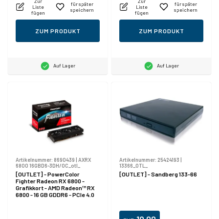
Zur
Zur
für später
für später
Liste
Liste
speichern
speichern
fügen
fügen
ZUM PRODUKT
ZUM PRODUKT
Auf Lager
Auf Lager
Artikelnummer:
8690439
|
AXRX
Artikelnummer:
25424193
|
6800 16GBD6-3DH/OC_otl_
13366_OTL_
[OUTLET] - PowerColor
[OUTLET] - Sandberg 133-66
Fighter Radeon RX 6800 -
Grafikkort - AMD Radeon™ RX
6800 - 16 GB GDDR6 - PCIe 4.0
x16 - HDMI, 3 x DisplayPort