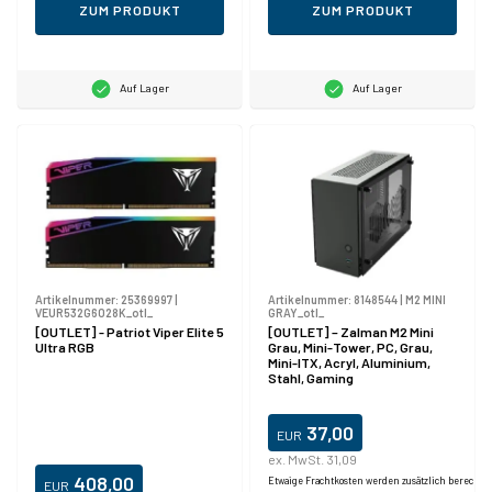
ZUM PRODUKT
ZUM PRODUKT
Auf Lager
Auf Lager
Artikelnummer:
25369997
|
Artikelnummer:
8148544
|
M2 MINI
VEUR532G6028K_otl_
GRAY_otl_
[OUTLET] - Patriot Viper Elite 5
[OUTLET] – Zalman M2 Mini
Ultra RGB
Grau, Mini-Tower, PC, Grau,
Mini-ITX, Acryl, Aluminium,
Stahl, Gaming
37,00
EUR
ex. MwSt. 31,09
408,00
Etwaige Frachtkosten werden zusätzlich berechne
EUR