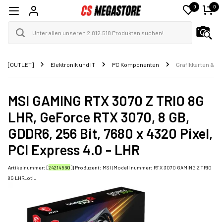
0
0
[OUTLET]
Elektronik und IT
PC Komponenten
Grafikkarten & Z
MSI GAMING RTX 3070 Z TRIO 8G
LHR, GeForce RTX 3070, 8 GB,
GDDR6, 256 Bit, 7680 x 4320 Pixel,
PCI Express 4.0 - LHR
Artikelnummer: [
24214560
] | Produzent:
MSI
| Modell nummer:
RTX 3070 GAMING Z TRIO
8G LHR_otl_