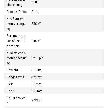
Multi
eleuchtung
Produktfarbe
Grau
Min. Systems
tromversogu
650 W
ng
Stromverbra
uch (Standar
240 W
dbetrieb)
Zusätzliche S
tromanschlüs
2x 8-pin
se
Gewicht
1,46 kg
Länge (mm)
323 mm
Tiefe
56 mm
Höhe
140 mm
Paketgewich
2,29 kg
t