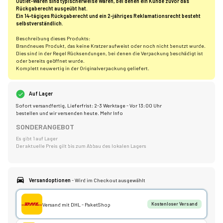
Outlet-Waren sind typischerweise Waren, bei denen ein Kunde zuvor das
Rückgaberecht ausgeübt hat.
Ein 14-tägiges Rückgaberecht und ein 2-jähriges Reklamationsrecht besteht
selbstverständlich.
Beschreibung dieses Produkts:
Brandneues Produkt, das keine Kratzer aufweist oder noch nicht benutzt wurde.
Dies sind in der Regel Rücksendungen, bei denen die Verpackung beschädigt ist
oder bereits geöffnet wurde.
Komplett neuwertig in der Originalverpackung geliefert.
Auf Lager
Sofort versandfertig, Lieferfrist: 2-3 Werktage - Vor 13:00 Uhr
bestellen und wir versenden heute.
Mehr Info
SONDERANGEBOT
Es gibt 1 auf Lager
Der aktuelle Preis gilt bis zum Abbau des lokalen Lagers
Versandoptionen
- Wird im Checkout ausgewählt
Versand mit DHL - PaketShop
Kostenloser Versand