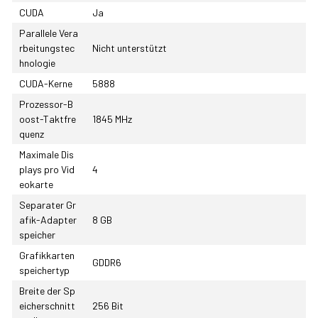
CUDA
Ja
Parallele Vera
rbeitungstec
Nicht unterstützt
hnologie
CUDA-Kerne
5888
Prozessor-B
oost-Taktfre
1845 MHz
quenz
Maximale Dis
plays pro Vid
4
eokarte
Separater Gr
afik-Adapter
8 GB
speicher
Grafikkarten
GDDR6
speichertyp
Breite der Sp
eicherschnitt
256 Bit