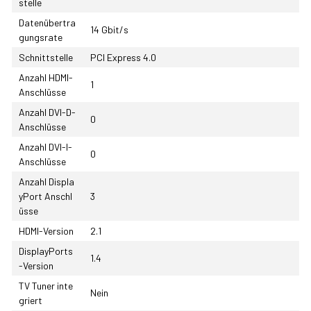
stelle
Datenübertra
14 Gbit/s
gungsrate
Schnittstelle
PCI Express 4.0
Anzahl HDMI-
1
Anschlüsse
Anzahl DVI-D-
0
Anschlüsse
Anzahl DVI-I-
0
Anschlüsse
Anzahl Displa
yPort Anschl
3
üsse
HDMI-Version
2.1
DisplayPorts
1.4
-Version
TV Tuner inte
Nein
griert