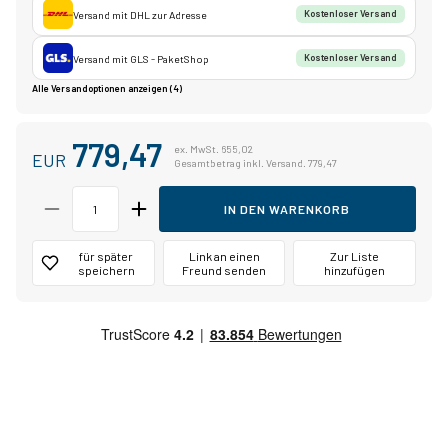
Versand mit DHL zur Adresse
Kostenloser Versand
Versand mit GLS - PaketShop
Kostenloser Versand
Alle Versandoptionen anzeigen (4)
779,47
ex. MwSt. 655,02
EUR
Gesamtbetrag inkl. Versand. 779,47
IN DEN WARENKORB
für später
Link an einen
Zur Liste
speichern
Freund senden
hinzufügen