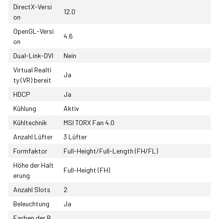
DirectX-Versi
12.0
on
OpenGL-Versi
4.6
on
Dual-Link-DVI
Nein
Virtual Realti
Ja
ty (VR) bereit
HDCP
Ja
Kühlung
Aktiv
Kühltechnik
MSI TORX Fan 4.0
Anzahl Lüfter
3 Lüfter
Formfaktor
Full-Height/Full-Length (FH/FL)
Höhe der Halt
Full-Height (FH)
erung
Anzahl Slots
2
Beleuchtung
Ja
Farben der B