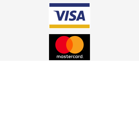
© CS MEGASTORE
CS MEGASTORE A/S, Tinvej 7, DK-4100 Ringsted, Dänemark -
VAT: DE333737772 - E-Mail:
sales@csmegastore.de
-
Tel:
4608 8424110