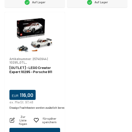
Auf Lager
Auf Lager
Artikelnummer:
25740944
|
10295_OTL_
[OUTLET] - LEGO Creator
Expert 10295 - Porsche 911
116,00
EUR
ex. MwSt. 97,48
Etwaige Frachtkosten werden zusätzlich berechnet.
Zur
für später
Liste
speichern
fügen