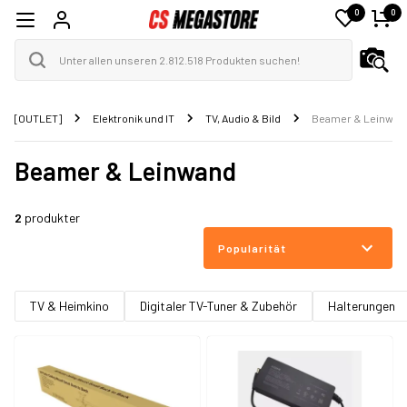
0
0
[OUTLET]
Elektronik und IT
TV, Audio & Bild
Beamer & Leinwan
Beamer & Leinwand
2
produkter
Popularität
TV & Heimkino
Digitaler TV-Tuner & Zubehör
Halterungen