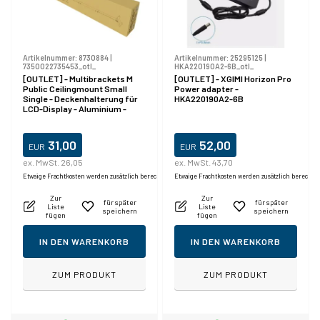
Artikelnummer:
8730884
|
Artikelnummer:
25295125
|
7350022735453_otl_
HKA220190A2-6B_otl_
[OUTLET] - Multibrackets M
[OUTLET] - XGIMI Horizon Pro
Public Ceilingmount Small
Power adapter -
Single - Deckenhalterung für
HKA220190A2-6B
LCD-Display - Aluminium -
schwarz - Bildschirmgröße:
10"-32"
31,00
52,00
EUR
EUR
ex. MwSt. 26,05
ex. MwSt. 43,70
Etwaige Frachtkosten werden zusätzlich berechnet.
Etwaige Frachtkosten werden zusätzlich berechne
Zur
Zur
für später
für später
Liste
Liste
speichern
speichern
fügen
fügen
IN DEN WARENKORB
IN DEN WARENKORB
ZUM PRODUKT
ZUM PRODUKT